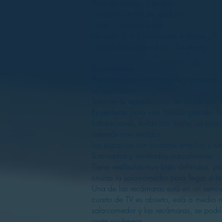
Área de lavado y tendido.
Escalera interior de servicio.
Edad: + Remodelada
Niveles: 3 + 2 desniveles + Patios
Estado de conservación: Excelente.
Comentarios:
Preciosa casa con magnífico proyecto 
en desniveles.
Totalmente remodelada. Se vende por v
Es perfecta para una familia grande. T
habitaciones, todas con baño. La princ
además con vestidor.
Los espacios son bastante amplios y lu
Iluminados y ventilados naturalmente.
Tiene vestíbulos muy bien definidos; p
cruzas la sala-comedor para llegar a l
Una de las recámaras está en un semi-s
cuarto de TV es abierto, está a medio ni
sala-comedor y las recámaras, se podr
sexta recámara.