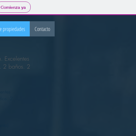
Comienza ya
de propiedades
Contacto
. Excelentes
. 2 baños. 2
lentes
ños. 2
.
nto).