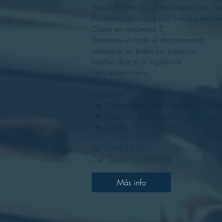
Vestíbulo entre las 2 recámaras con clo
Recámara principal con baño y vestido
Closet en recámara 2.
Persianas en todo el departamento.
Lámparas en todos los espacios.
Interfón directo a vigilancia.
Gas estacionario.
Requisitos:
Comprobante de ingresos de 6 me
Aval con propiedad en CDMX sin
Fianza.
Tel. 67963517
Cel. 0445532326744
Más info