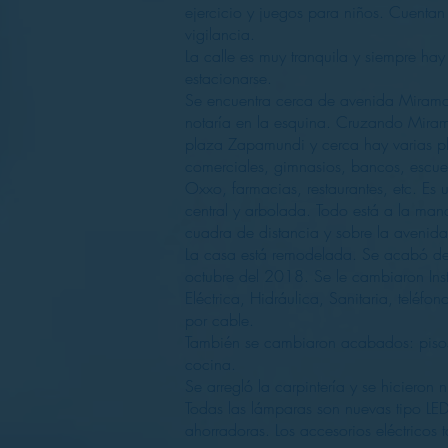
ejercicio y juegos para niños. Cuenta
vigilancia.
La calle es muy tranquila y siempre hay
estacionarse.
Se encuentra cerca de avenida Miram
notaría en la esquina. Cruzando Miram
plaza Zapamundi y cerca hay varias p
comerciales, gimnasios, bancos, escuel
Oxxo, farmacias, restaurantes, etc. Es
central y arbolada. Todo está a la man
cuadra de distancia y sobre la avenida
La casa está remodelada. Se acabó de
octubre del 2018. Se le cambiaron Ins
Eléctrica, Hidráulica, Sanitaria, teléfono
por cable.
También se cambiaron acabados: piso
cocina.
Se arregló la carpintería y se hicieron
Todas las lámparas son nuevas tipo LE
ahorradoras. Los accesorios eléctricos