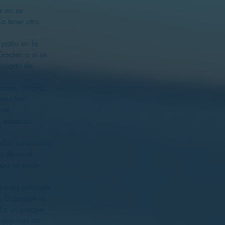
e no se
a tener otro
 patio en la
arden o si se
 cuarto de
gantes, mucha
 mucho
ral,
a, espacios
lía. La colonia
s de nivel
pa se están
ámara principal
e. El parque es
. Es un parque
máquinas de