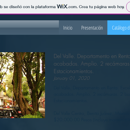
b se diseñó con la plataforma
.com
. Crea tu página web hoy.
Inicio
Presentación
Catálogo 
Del Valle. Departamento en Renta
acabados. Amplio. 2 recámaras
Estacionamientos.
January 01, 2020
Del Valle. Departamento en Renta. Exce
acabados. Amplio. 2 recámaras. 2 ba
Estacionamientos.
Del Valle Centro, Benito Juárez, México
$20,000.00 Pesos (incluye mantenimie