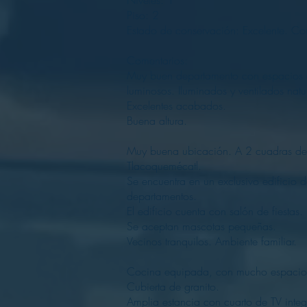
Niveles: 1
Piso: 2
Estado de conservación: Excelente.
Comentarios:
Muy buen departamento con espacios 
luminosos. Iluminados y ventilados natu
Excelentes acabados.
Buena altura.
Muy buena ubicación. A 2 cuadras de
Tlacoquemécatl.
Se encuentra en un exclusivo edificio 
departamentos.
El edificio cuenta con salón de fiestas
Se aceptan mascotas pequeñas.
Vecinos tranquilos. Ambiente familiar.
Cocina equipada, con mucho espacio
Cubierta de granito.
Amplia estancia con cuarto de TV inte