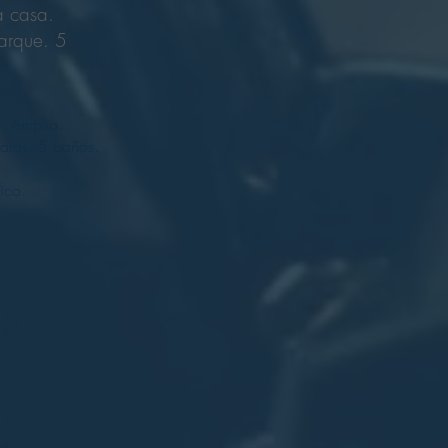
a casa.
arque. 5
. Amplia.
aras. 5 baños.
ico.