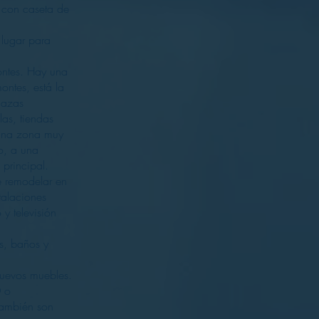
n con caseta de
 lugar para
ontes. Hay una
ontes, está la
lazas
as, tiendas
 una zona muy
o, a una
 principal.
 remodelar en
talaciones
 y televisión
s, baños y
 nuevos muebles.
D o
 también son