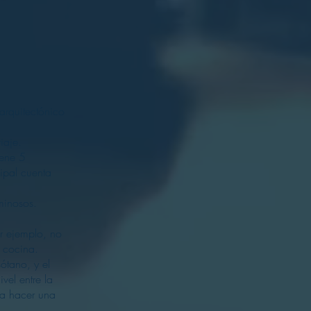
arquitectónico
iaje.
iene 5
ipal cuenta
minosos.
or ejemplo, no
a cocina.
ótano, y el
vel entre la
ía hacer una