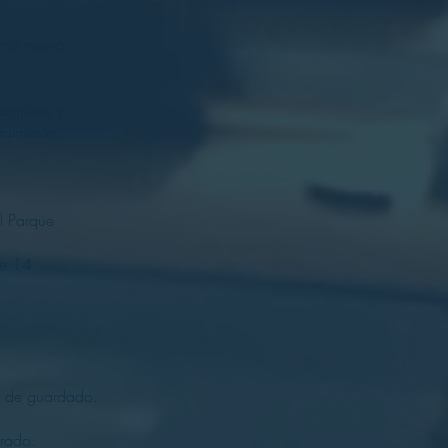
 Como nuevo.
amplios y
ralmente.
l Parque
de 14
.
 de guardado.
grado.