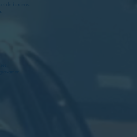
set de blancos.
r.
ses.
 gravamen.