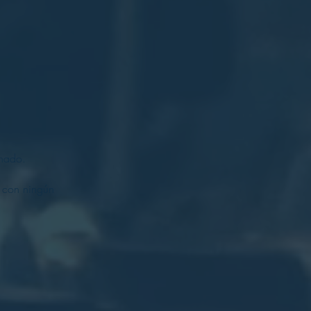
chado.
.
 con ningún