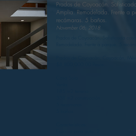
Prados de Coyoacán. Sofisticad
Amplia. Remodelada. Frente a p
recámaras. 5 baños.
November 06, 2018
Prados de Coyoacán. Sofisticada casa
Remodelada. Frente a parque. 5 recám
Prados de Coyoacán, Coyoacán, Méx
$8,800,000.00 Pesos.
Casa Sola
Venta
185 m2 terreno
338 m2 construcción
5 recamaras
5 baños
Características:
Espacio para auto: 2