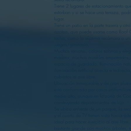
Tiene 2 lugares de estacionamiento qu
estorban y si se hace una terraza, podrí
lugar.
Tiene un patio en la parte trasera y otro
azotea, que puede usarse como Roof G
techa, como la séptima recámara o un
juegos/gimnasio.
Muchos remates, colores sobrios y ele
madera, muchos muebles empotrados,
espacio de guardado. Iluminación natu
iluminación artificial directa e indirect
cubiertos al aire libre.
Ubicación inmejorable y de gran plusva
está conformada por casas unifamiliare
medio alto, aunque en la zona de Coa
construyendo departamentos de lujo.
Se ubica enfrente de un parque, la rec
y el cuarto de TV tienen vista hacia ést
ideal para hacer ejercicio al aire libre
bastante grande con muchos árboles, 